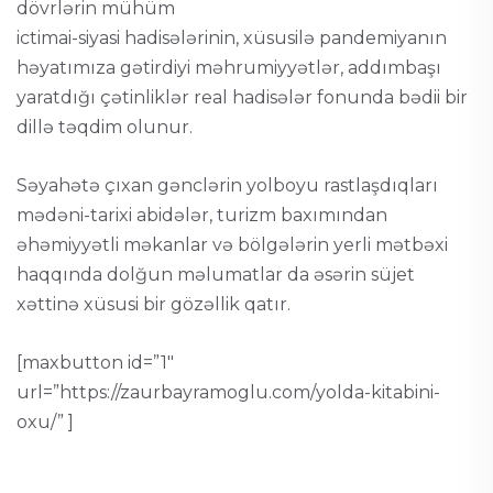
dövrlərin mühüm
ictimai-siyasi hadisələrinin, xüsusilə pandemiyanın
həyatımıza gətirdiyi məhrumiyyətlər, addımbaşı
yaratdığı çətinliklər real hadisələr fonunda bədii bir
dillə təqdim olunur.
Səyahətə çıxan gənclərin yolboyu rastlaşdıqları
mədəni-tarixi abidələr, turizm baxımından
əhəmiyyətli məkanlar və bölgələrin yerli mətbəxi
haqqında dolğun məlumatlar da əsərin süjet
xəttinə xüsusi bir gözəllik qatır.
[maxbutton id=”1″
url=”https://zaurbayramoglu.com/yolda-kitabini-
oxu/” ]