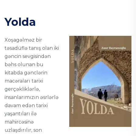
Yolda
Xoşagəlməz bir
təsadüflə tanış olan iki
gəncin sevgisindən
bəhs olunan bu
kitabda gənclərin
macəraları tarixi
gerçəkliklərlə,
insanlarımızın əsrlərlə
davam edən tarixi
yaşantıları ilə
mahircəsinə
uzlaşdırılır, son