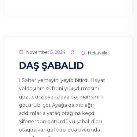
November 5, 2024
Hekayələr
DAŞ ŞABALID
I Səhər yeməyini yeyib bitirdi. Həyat
yoldaşının süfrəni yığışdırmasını
gözucu izləyə-izləyə dərmanlarını
götürüb içdi. Ayağa qalxıb ağır
addımlarla yataq otağına keçdi.
Şifonerdən götürdüyü şabalıdları
otaqda var-gəl edə-edə ovcunda